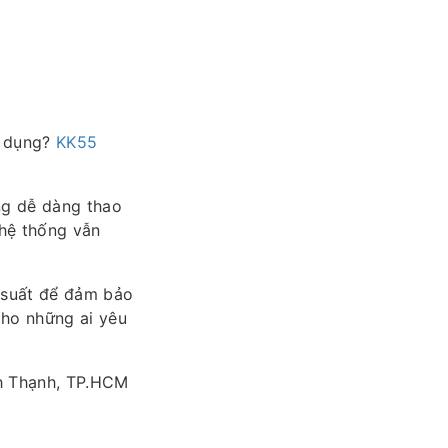
ử dụng?
KK55
ng dễ dàng thao
 hệ thống vẫn
u suất để đảm bảo
cho những ai yêu
nh Thạnh, TP.HCM