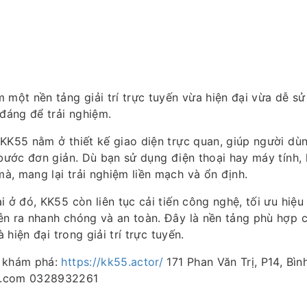
 một nền tảng giải trí trực tuyến vừa hiện đại vừa dễ s
 đáng để trải nghiệm.
 KK55 nằm ở thiết kế giao diện trực quan, giúp người dù
 bước đơn giản. Dù bạn sử dụng điện thoại hay máy tính,
, mang lại trải nghiệm liền mạch và ổn định.
i ở đó, KK55 còn liên tục cải tiến công nghệ, tối ưu hiệ
ễn ra nhanh chóng và an toàn. Đây là nền tảng phù hợp 
à hiện đại trong giải trí trực tuyến.
 khám phá:
https://kk55.actor/
171 Phan Văn Trị, P14, Bì
l.com 0328932261