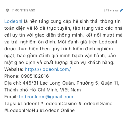
7 MONTHS AGO
249 views
Lodeonl
là nền tảng cung cấp hệ sinh thái thông tin
toàn diện về lô đề trực tuyến, tập trung vào các nhà
cái uy tín với giao diện thông minh, kết nối mượt mà
và trải nghiệm ổn định. Mỗi đánh giá trên Lodeonl
được thực hiện theo quy trình kiểm định nghiêm
ngặt, bao gồm đánh giá minh bạch vận hành, bảo
mật giao dịch và chất lượng dịch vụ khách hàng.
Website:
https://lodeonl.com/
Phone: 0905182816
Địa chỉ: 445/31 Lạc Long Quân, Phường 5, Quận 11,
Thành phố Hồ Chí Minh, Việt Nam
Email:
lodeonlcom@gmail.com
Tags: #Lodeonl #LodeonlCasino #LodeonlGame
#LodeonlNoHu #LodeonlOnline