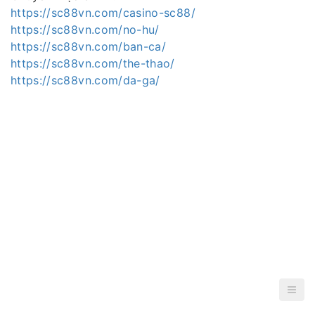
https://sc88vn.com/casino-sc88/
https://sc88vn.com/no-hu/
https://sc88vn.com/ban-ca/
https://sc88vn.com/the-thao/
https://sc88vn.com/da-ga/