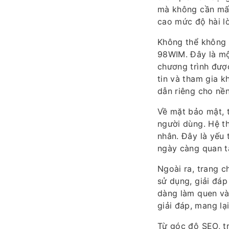
mà không cần mất 
cao mức độ hài l
Không thể không n
98WIM. Đây là mộ
chương trình đượ
tin và tham gia k
dẫn riêng cho nền
Về mặt bảo mật, 
người dùng. Hệ t
nhân. Đây là yếu 
ngày càng quan t
Ngoài ra, trang 
sử dụng, giải đáp
dàng làm quen và
giải đáp, mang lạ
Từ góc độ SEO, tr