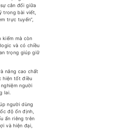
sự cân đối giữa
 trong bài viết,
ệm trực tuyến”,
ìm kiếm mà còn
logic và có chiều
an trọng giúp giữ
và nâng cao chất
 hiện tốt điều
ải nghiệm người
 lai.
iúp người dùng
tốc độ ổn định,
u ấn riêng trên
ợi và hiện đại,