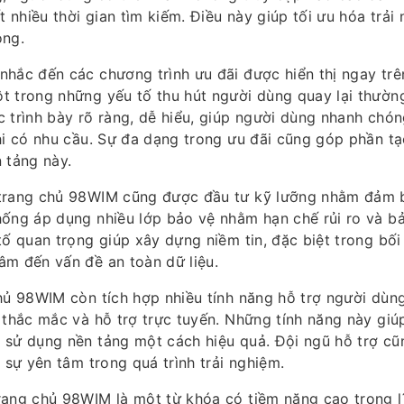
nhiều thời gian tìm kiếm. Điều này giúp tối ưu hóa trải
òng.
hắc đến các chương trình ưu đãi được hiển thị ngay trê
t trong những yếu tố thu hút người dùng quay lại thườn
c trình bày rõ ràng, dễ hiểu, giúp người dùng nhanh chó
hi có nhu cầu. Sự đa dạng trong ưu đãi cũng góp phần t
 tảng này.
trang chủ 98WIM cũng được đầu tư kỹ lưỡng nhằm đảm 
hống áp dụng nhiều lớp bảo vệ nhằm hạn chế rủi ro và bả
tố quan trọng giúp xây dựng niềm tin, đặc biệt trong bố
âm đến vấn đề an toàn dữ liệu.
chủ 98WIM còn tích hợp nhiều tính năng hỗ trợ người dù
 thắc mắc và hỗ trợ trực tuyến. Những tính năng này gi
 sử dụng nền tảng một cách hiệu quả. Đội ngũ hỗ trợ cũ
i sự yên tâm trong quá trình trải nghiệm.
ang chủ 98WIM là một từ khóa có tiềm năng cao trong lĩn