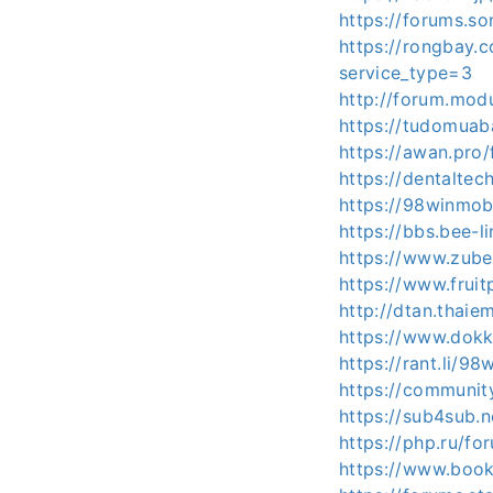
https://forums.s
https://rongbay
service_type=3
http://forum.mod
https://tudomuab
https://awan.pro
https://dentaltec
https://98winmo
https://bbs.bee-
https://www.zube
https://www.frui
http://dtan.thai
https://www.dokk
https://rant.li/98
https://communit
https://sub4sub.
https://php.ru/f
https://www.book