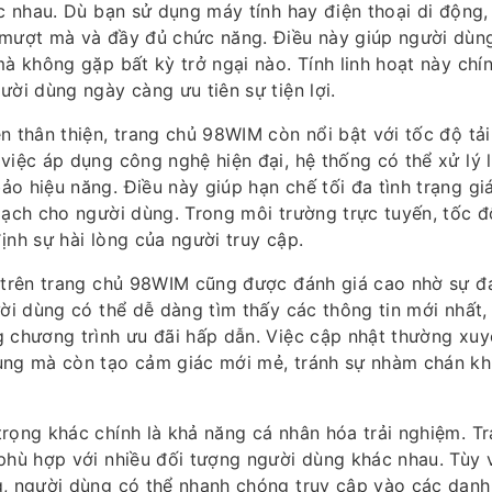
ác nhau. Dù bạn sử dụng máy tính hay điện thoại di động,
 mượt mà và đầy đủ chức năng. Điều này giúp người dùng
mà không gặp bất kỳ trở ngại nào. Tính linh hoạt này chính
ười dùng ngày càng ưu tiên sự tiện lợi.
n thân thiện, trang chủ 98WIM còn nổi bật với tốc độ tả
việc áp dụng công nghệ hiện đại, hệ thống có thể xử lý 
o hiệu năng. Điều này giúp hạn chế tối đa tình trạng gi
mạch cho người dùng. Trong môi trường trực tuyến, tốc đ
ịnh sự hài lòng của người truy cập.
ị trên trang chủ 98WIM cũng được đánh giá cao nhờ sự đ
ười dùng có thể dễ dàng tìm thấy các thông tin mới nhất,
g chương trình ưu đãi hấp dẫn. Việc cập nhật thường xuy
ùng mà còn tạo cảm giác mới mẻ, tránh sự nhàm chán khi
trọng khác chính là khả năng cá nhân hóa trải nghiệm. 
 phù hợp với nhiều đối tượng người dùng khác nhau. Tùy 
g, người dùng có thể nhanh chóng truy cập vào các danh