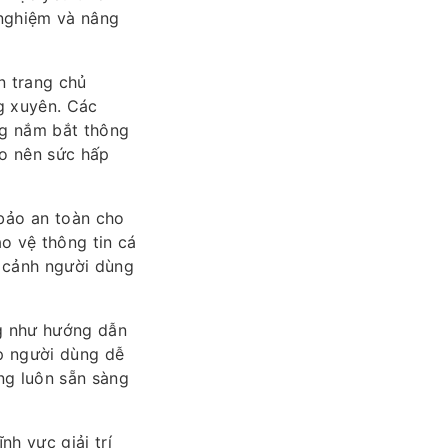
 nghiệm và nâng
n trang chủ
g xuyên. Các
ng nắm bắt thông
ạo nên sức hấp
bảo an toàn cho
o vệ thông tin cá
i cảnh người dùng
ng như hướng dẫn
úp người dùng dễ
ng luôn sẵn sàng
h vực giải trí