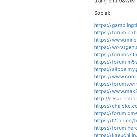
trang chủ 98WIM 
Social:
https://gambling
https://forum.pa
https://www.min
https://worstgen
https://forums.s
https://forum.m5
https://allods.
https://www.corc
https://forums.w
https://www.max2
http://resurrecti
https://chaloke.
https://forum.dm
https://l2top.co
https://forum.he
https://kaeuchi.j