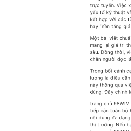
trực tuyến. Việc
yếu tố kỹ thuật v
kết hợp với các t
hay “nền tảng giả
Một bài viết chuẩ
mang lại giá trị 
sâu. Đồng thời, v
chân người đọc lâ
Trong bối cảnh c
lượng là điều cần
này thông qua việ
dùng. Đây chính l
trang chủ 98WIM 
tiếp cận toàn bộ 
nội dung đa dạng 
thị trường. Nếu bạ