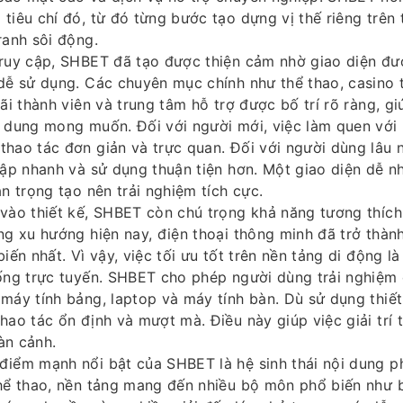
tiêu chí đó, từ đó từng bước tạo dựng vị thế riêng trên th
ranh sôi động.
ruy cập, SHBET đã tạo được thiện cảm nhờ giao diện đượ
dễ sử dụng. Các chuyên mục chính như thể thao, casino t
đãi thành viên và trung tâm hỗ trợ được bố trí rõ ràng, g
 dung mong muốn. Đối với người mới, việc làm quen với 
hao tác đơn giản và trực quan. Đối với người dùng lâu 
cập nhanh và sử dụng thuận tiện hơn. Một giao diện dễ nh
an trọng tạo nên trải nghiệm tích cực.
vào thiết kế, SHBET còn chú trọng khả năng tương thích 
ng xu hướng hiện nay, điện thoại thông minh đã trở thàn
iến nhất. Vì vậy, việc tối ưu tốt trên nền tảng di động là
hống trực tuyến. SHBET cho phép người dùng trải nghiệm 
máy tính bảng, laptop và máy tính bàn. Dù sử dụng thiết
hao tác ổn định và mượt mà. Điều này giúp việc giải trí t
àn cảnh.
điểm mạnh nổi bật của SHBET là hệ sinh thái nội dung p
thể thao, nền tảng mang đến nhiều bộ môn phổ biến như 