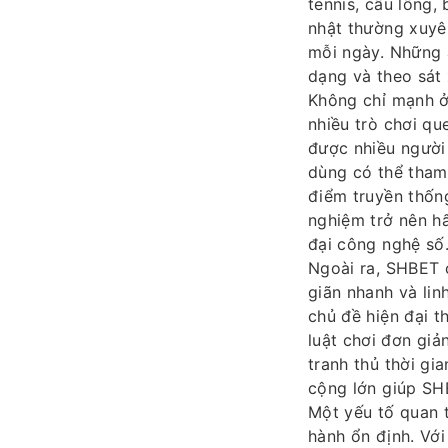
tennis, cầu lông,
nhật thường xuyê
mỗi ngày. Những 
dạng và theo sát 
Không chỉ mạnh ở
nhiều trò chơi qu
được nhiều người 
dùng có thể tham 
điểm truyền thống
nghiệm trở nên hấ
đại công nghệ số
Ngoài ra, SHBET 
giãn nhanh và li
chủ đề hiện đại 
luật chơi đơn giả
tranh thủ thời gi
cộng lớn giúp SH
Một yếu tố quan 
hành ổn định. Với