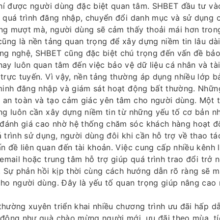
chí được người dùng đặc biệt quan tâm. SHBET đầu tư và
 quá trình đăng nhập, chuyển đổi danh mục và sử dụng c
ng mượt mà, người dùng sẽ cảm thấy thoải mái hơn trong
cũng là nền tảng quan trọng để xây dựng niềm tin lâu dài
ng nghệ, SHBET cũng đặc biệt chú trọng đến vấn đề bảo 
ay luôn quan tâm đến việc bảo vệ dữ liệu cá nhân và tài
 trực tuyến. Vì vậy, nền tảng thường áp dụng nhiều lớp 
 minh đăng nhập và giám sát hoạt động bất thường. Nhữn
 an toàn và tạo cảm giác yên tâm cho người dùng. Một
ng luôn cần xây dựng niềm tin từ những yếu tố cơ bản n
đánh giá cao nhờ hệ thống chăm sóc khách hàng hoạt 
 trình sử dụng, người dùng đôi khi cần hỗ trợ về thao tá
n đề liên quan đến tài khoản. Việc cung cấp nhiều kênh l
 email hoặc trung tâm hỗ trợ giúp quá trình trao đổi trở
. Sự phản hồi kịp thời cùng cách hướng dẫn rõ ràng sẽ ma
cho người dùng. Đây là yếu tố quan trọng giúp nâng cao
thường xuyên triển khai nhiều chương trình ưu đãi hấp d
 động như quà chào mừng người mới, ưu đãi theo mùa, t