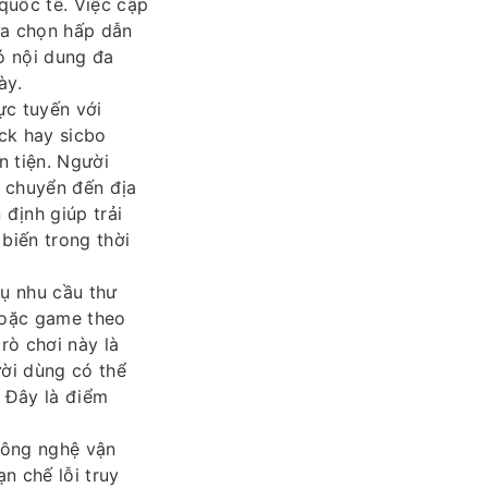
quốc tế. Việc cập
ựa chọn hấp dẫn
ó nội dung đa
ày.
ực tuyến với
ack hay sicbo
n tiện. Người
i chuyển đến địa
định giúp trải
biến trong thời
ụ nhu cầu thư
hoặc game theo
rò chơi này là
ười dùng có thể
. Đây là điểm
công nghệ vận
n chế lỗi truy