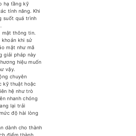
o hạ tầng kỹ
ác tính năng. Khi
 suốt quá trình
.
mật thông tin.
 khoản khi sử
bảo mật như mã
g giải pháp này
 thương hiệu muốn
hư vậy.
động chuyên
c kỹ thuật hoặc
iên hệ như trò
 nên nhanh chóng
ng lại trải
 mức độ hài lòng
ẫn dành cho thành
ích điểm thành