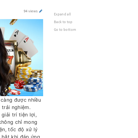
94 views
Expand all
Back to top
Go to bottom
y càng được nhiều
trải nghiệm.
ải trí tiện lợi,
 không chỉ mong
n, tốc độ xử lý
 bật khi đáp ứng