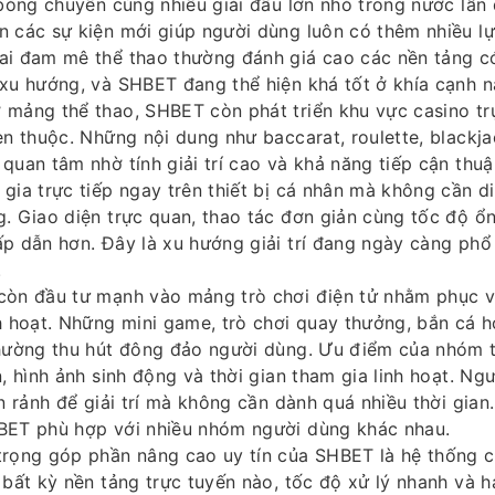
 bóng chuyền cùng nhiều giải đấu lớn nhỏ trong nước lẫn 
n các sự kiện mới giúp người dùng luôn có thêm nhiều l
ai đam mê thể thao thường đánh giá cao các nền tảng c
xu hướng, và SHBET đang thể hiện khá tốt ở khía cạnh n
 mảng thể thao, SHBET còn phát triển khu vực casino tr
en thuộc. Những nội dung như baccarat, roulette, blackj
quan tâm nhờ tính giải trí cao và khả năng tiếp cận thuậ
gia trực tiếp ngay trên thiết bị cá nhân mà không cần d
. Giao diện trực quan, thao tác đơn giản cùng tốc độ ổn 
p dẫn hơn. Đây là xu hướng giải trí đang ngày càng phổ 
.
còn đầu tư mạnh vào mảng trò chơi điện tử nhằm phục v
nh hoạt. Những mini game, trò chơi quay thưởng, bắn cá 
thường thu hút đông đảo người dùng. Ưu điểm của nhóm t
n, hình ảnh sinh động và thời gian tham gia linh hoạt. Ng
an rảnh để giải trí mà không cần dành quá nhiều thời gian
BET phù hợp với nhiều nhóm người dùng khác nhau.
trọng góp phần nâng cao uy tín của SHBET là hệ thống 
 bất kỳ nền tảng trực tuyến nào, tốc độ xử lý nhanh và hạ