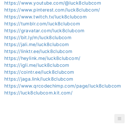
https://www.youtube.com/@luck8clubcom
https://www.pinterest.com/luck8clubcom/
https://www.twitch.tv/luck8clubcom
https://tumblr.com/luck8clubcom
https://gravatar.com/luck8clubcom
https://bit.ly/m/luck8clubcom
https://jali.me/luck8clubcom
https://linktr.ee/luck8clubcom
https://heylink.me/luck8clubcom/
https://igli.me/luck8clubcom
https://cointr.ee/luck8clubcom
https://jaga.link/luck8clubcom
https://www.qrcodechimp.com/page/luck8clubcom
https://luck8clubcom.kit.com/