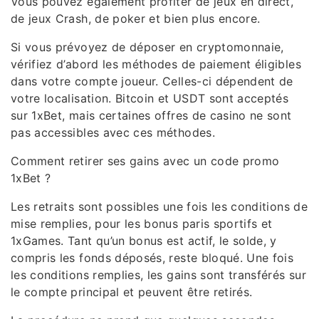
Vous pouvez également profiter de jeux en direct,
de jeux Crash, de poker et bien plus encore.
Si vous prévoyez de déposer en cryptomonnaie,
vérifiez d’abord les méthodes de paiement éligibles
dans votre compte joueur. Celles-ci dépendent de
votre localisation. Bitcoin et USDT sont acceptés
sur 1xBet, mais certaines offres de casino ne sont
pas accessibles avec ces méthodes.
Comment retirer ses gains avec un code promo
1xBet ?
Les retraits sont possibles une fois les conditions de
mise remplies, pour les bonus paris sportifs et
1xGames. Tant qu’un bonus est actif, le solde, y
compris les fonds déposés, reste bloqué. Une fois
les conditions remplies, les gains sont transférés sur
le compte principal et peuvent être retirés.