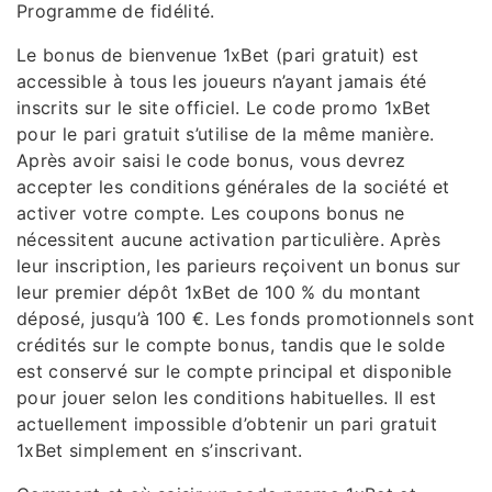
Programme de fidélité.
Le bonus de bienvenue 1xBet (pari gratuit) est
accessible à tous les joueurs n’ayant jamais été
inscrits sur le site officiel. Le code promo 1xBet
pour le pari gratuit s’utilise de la même manière.
Après avoir saisi le code bonus, vous devrez
accepter les conditions générales de la société et
activer votre compte. Les coupons bonus ne
nécessitent aucune activation particulière. Après
leur inscription, les parieurs reçoivent un bonus sur
leur premier dépôt 1xBet de 100 % du montant
déposé, jusqu’à 100 €. Les fonds promotionnels sont
crédités sur le compte bonus, tandis que le solde
est conservé sur le compte principal et disponible
pour jouer selon les conditions habituelles. Il est
actuellement impossible d’obtenir un pari gratuit
1xBet simplement en s’inscrivant.