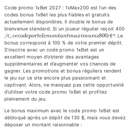
Code promo 1xBet 2027 : 1xMax200 est l’un des
codes bonus 1xBet les plus fiables et gratuits
actuellement disponibles. Il double le bonus de
bienvenue standard. Si un joueur régulier reçoit 400
/
,
800
/€*. Le
/
€
,
c
e
c
o
d
e
p
o
r
t
e
l
e
m
o
n
t
a
n
t
m
a
x
i
m
u
m
à
800
€
c
e
c
o
d
e
p
o
r
t
e
l
e
m
o
n
t
a
n
t
m
a
x
i
m
u
m
à
bonus correspond à 100 % de votre premier dépôt.
S’inscrire avec un code promo 1xBet est un
excellent moyen d’obtenir des avantages
supplémentaires et d’augmenter vos chances de
gagner. Les promotions et bonus réguliers rendent
le jeu sur ce site encore plus passionnant et
captivant. Alors, ne manquez pas cette opportunité
d’utiliser votre code promo 1xBet et profitez
pleinement du jeu.
Le bonus maximum avec le code promo 1xBet est
débloqué après un dépôt de 130 $, mais vous devez
déposer un montant raisonnable :