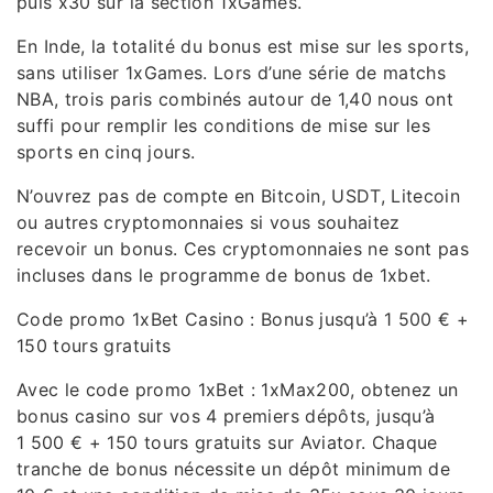
puis x30 sur la section 1xGames.
En Inde, la totalité du bonus est mise sur les sports,
sans utiliser 1xGames. Lors d’une série de matchs
NBA, trois paris combinés autour de 1,40 nous ont
suffi pour remplir les conditions de mise sur les
sports en cinq jours.
N’ouvrez pas de compte en Bitcoin, USDT, Litecoin
ou autres cryptomonnaies si vous souhaitez
recevoir un bonus. Ces cryptomonnaies ne sont pas
incluses dans le programme de bonus de 1xbet.
Code promo 1xBet Casino : Bonus jusqu’à 1 500 € +
150 tours gratuits
Avec le code promo 1xBet : 1xMax200, obtenez un
bonus casino sur vos 4 premiers dépôts, jusqu’à
1 500 € + 150 tours gratuits sur Aviator. Chaque
tranche de bonus nécessite un dépôt minimum de