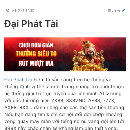
A MONTH AGO
55 views
Đại Phát Tài
Đại Phát Tài
hiện đã sẵn sàng trên hệ thống và
khẳng định vị thế là một trong những trò chơi thuộc
hệ thống giải trí trực tuyến của liên minh ATQ cùng
với các thương hiệu ZX88, 888VND, AF88, 777X,
AX88, 8XX… dành riêng cho các thợ săn tiền thưởng.
Nếu bạn đang tìm kiếm cơ hội đổi đời chớp nhoáng,
vòng quay may mắn với tiếng nổ hũ vang dội lên tới
999X này chắc chắn sẽ không làm bạn thất vọng.