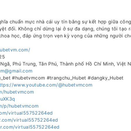
ghĩa chuẩn mực nhà cái uy tín bằng sự kết hợp giữa công
yệt đối. Không chỉ dừng lại ở sự đa dạng, chúng tôi tạo 
khoa học, đáp ứng trọn vẹn kỳ vọng của những người chơ
/hubetvm.com/
25
ê Ngã, Phú Trung, Tân Phú, Thành phố Hồ Chí Minh, Việt 
om@gmail.com
u_bet #hubetvmcom #trangchu_Hubet #dangky_Hubet
ttps://www.youtube.com/@hubetvmcom
com/hubetvmcom
stuXK3q
om/p/hubetvmcom
.com/virtual55752264ed
tar.com/virtual55752264ed
tar.com/virtual55752264ed