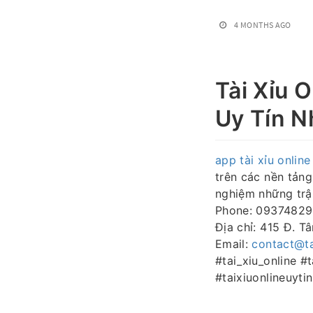
4 MONTHS AGO
Tài Xỉu 
Uy Tín N
app tài xỉu online
trên các nền tảng
nghiệm những trận
Phone: 09374829
Địa chỉ: 415 Đ. T
Email:
contact@ta
#tai_xiu_online #
#taixiuonlineuytin