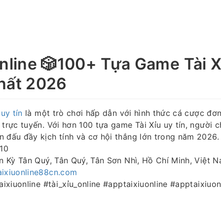
Online 🎲100+ Tựa Game Tài X
hất 2026
 uy tín
là một trò chơi hấp dẫn với hình thức cá cược đơn
 trực tuyến. Với hơn 100 tựa game Tài Xỉu uy tín, người ch
 đấu đầy kịch tính và cơ hội thắng lớn trong năm 2026.
10
ân Kỳ Tân Quý, Tân Quý, Tân Sơn Nhì, Hồ Chí Minh, Việt 
ixiuonline88cn.com
taixiuonline #tài_xỉu_online #apptaixiuonline #apptaixiuon