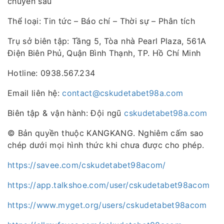
chuyên sâu
Thể loại: Tin tức – Báo chí – Thời sự – Phân tích
Trụ sở biên tập: Tầng 5, Tòa nhà Pearl Plaza, 561A
Điện Biên Phủ, Quận Bình Thạnh, TP. Hồ Chí Minh
Hotline: 0938.567.234
Email liên hệ:
contact@cskudetabet98a.com
Biên tập & vận hành: Đội ngũ
cskudetabet98a.com
© Bản quyền thuộc KANGKANG. Nghiêm cấm sao
chép dưới mọi hình thức khi chưa được cho phép.
https://savee.com/cskudetabet98acom/
https://app.talkshoe.com/user/cskudetabet98acom
https://www.myget.org/users/cskudetabet98acom