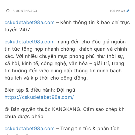
8 MONTHS AGO
196 views
cskudetabet98a.com
– Kênh thông tin & báo chí trực
tuyến 24/7
cskudetabet98a.com
mang đến cho độc giả nguồn
tin tức tổng hợp nhanh chóng, khách quan và chính
xác. Với nhiều chuyên mục phong phú như thời sự,
xã hội, kinh tế, công nghệ, văn hóa – giải trí, trang
tin hướng đến việc cung cấp thông tin minh bạch,
hữu ích và kịp thời cho cộng đồng.
Biên tập & điều hành: Đội ngũ
https://cskudetabet98a.com/
© Bản quyền thuộc KANGKANG. Cấm sao chép khi
chưa được phép.
cskudetabet98a.com
– Trang tin tức & phân tích