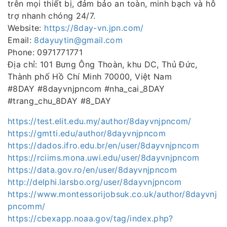
trên mọi thiết bị, đảm bảo an toàn, minh bạch và hỗ
trợ nhanh chóng 24/7.
Website:
https://8day-vn.jpn.com/
Email:
8dayuytin@gmail.com
Phone: 0971771771
Địa chỉ: 101 Bưng Ông Thoàn, khu DC, Thủ Đức,
Thành phố Hồ Chí Minh 70000, Việt Nam
#8DAY #8dayvnjpncom #nha_cai_8DAY
#trang_chu_8DAY #8_DAY
https://test.elit.edu.my/author/8dayvnjpncom/
https://gmtti.edu/author/8dayvnjpncom
https://dados.ifro.edu.br/en/user/8dayvnjpncom
https://rciims.mona.uwi.edu/user/8dayvnjpncom
https://data.gov.ro/en/user/8dayvnjpncom
http://delphi.larsbo.org/user/8dayvnjpncom
https://www.montessorijobsuk.co.uk/author/8dayvnj
pncomm/
https://cbexapp.noaa.gov/tag/index.php?