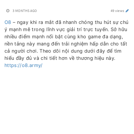
3 MONTHS AGO
49 views
O8
– ngay khi ra mắt đã nhanh chóng thu hút sự chú
ý mạnh mẽ trong lĩnh vực giải trí trực tuyến. Sở hữu
nhiều điểm mạnh nổi bật cùng kho game đa dạng,
nền tảng này mang đến trải nghiệm hấp dẫn cho tất
cả người chơi. Theo dõi nội dung dưới đây để tìm
hiểu đầy đủ và chi tiết hơn về thương hiệu này.
https://o8.army/