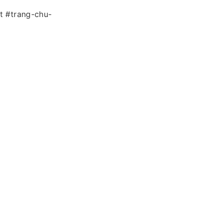
t #trang-chu-