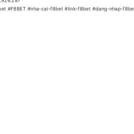
8.926.297
bet #F8BET #nha-cai-f8bet #link-f8bet #dang-nhap-f8be
t