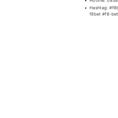
Hotline: 093
Hashtag: #f8
f8bet #f8-be