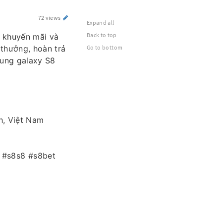
72 views
Expand all
Back to top
h khuyến mãi và
thưởng, hoàn trả
Go to bottom
sung galaxy S8
h, Việt Nam
 #s8s8 #s8bet