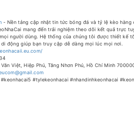
m
- Nền tảng cập nhật tin tức bóng đá và tỷ lệ kèo hàng 
KeoNhaCai mang đến trải nghiệm theo dõi kết quả trực t
 mọi người dùng. Hệ thống của chúng tôi được thiết kế t
i di động giúp bạn truy cập dễ dàng mọi lúc mọi nơi.
keonhacaii.eu.com/
34
ê Văn Việt, Hiệp Phú, Tăng Nhơn Phú, Hồ Chí Minh 70000
ieucom@gmail.com
 #keonhacai5 #tylekeonhacai #nhandinhkeonhacai #keo