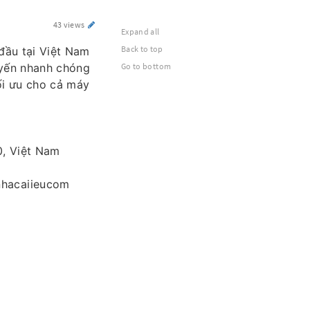
43 views
Expand all
Back to top
đầu tại Việt Nam
uyến nhanh chóng
Go to bottom
ối ưu cho cả máy
0, Việt Nam
nhacaiieucom