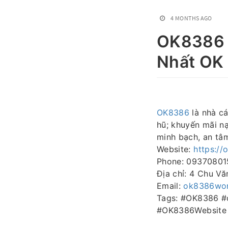
4 MONTHS AGO
OK8386 
Nhất OK
OK8386
là nhà cá
hũ; khuyến mãi nạ
minh bạch, an tâ
Website:
https://
Phone: 09370801
Địa chỉ: 4 Chu V
Email:
ok8386wo
Tags: #OK8386 
#OK8386Website