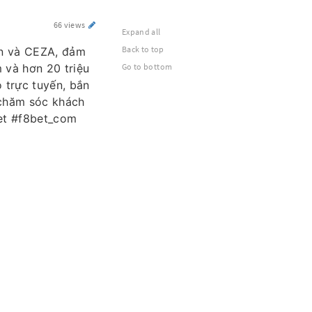
66 views
Expand all
Back to top
an và CEZA, đảm
 và hơn 20 triệu
Go to bottom
 trực tuyến, bắn
ụ chăm sóc khách
bet #f8bet_com