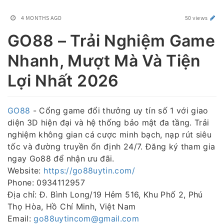
4 MONTHS AGO
50 views
GO88 – Trải Nghiệm Game
Nhanh, Mượt Mà Và Tiện
Lợi Nhất 2026
GO88
- Cổng game đổi thưởng uy tín số 1 với giao
diện 3D hiện đại và hệ thống bảo mật đa tầng. Trải
nghiệm không gian cá cược minh bạch, nạp rút siêu
tốc và đường truyền ổn định 24/7. Đăng ký tham gia
ngay Go88 để nhận ưu đãi.
Website:
https://go88uytin.com/
Phone: 0934112957
Địa chỉ: Đ. Bình Long/19 Hẻm 516, Khu Phố 2, Phú
Thọ Hòa, Hồ Chí Minh, Việt Nam
Email:
go88uytincom@gmail.com