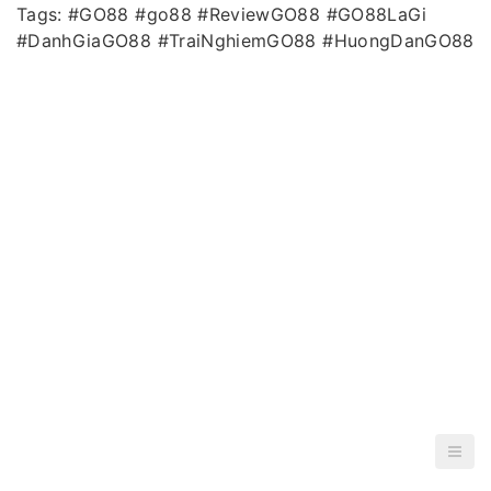
Tags: #GO88 #go88 #ReviewGO88 #GO88LaGi
#DanhGiaGO88 #TraiNghiemGO88 #HuongDanGO88