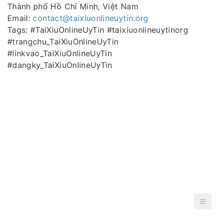
Thành phố Hồ Chí Minh, Việt Nam
Email:
contact@taixiuonlineuytin.org
Tags: #TaiXiuOnlineUyTin #taixiuonlineuytinorg
#trangchu_TaiXiuOnlineUyTin
#linkvao_TaiXiuOnlineUyTin
#dangky_TaiXiuOnlineUyTin