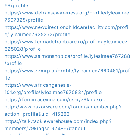
69/profile
https://www.detransawareness.org/profile/lyleaimee
7697825/profile
https://www.newdirectionchildcarefacility.com/profil
e/lyleaimee7635373/profile
https://www.fermadetractoare.ro/profile/lyleaimee7
625028/profile
https://www.salmonshop.ca/profile/lyleaimee767288
/profile
https://www.zzmrp.pl/profile/lyleaimee7660461/prof
ile
https://www.africangenesis-
101.org/profile/lyleaimee7670834/profile
https://forum.aceinna.com/user/79kingsoo
http://www.haxorware.com/forums/member.php?
action=profile&uid=415283
https://talk.tacklewarehouse.com/index.php?
members/79kingso.92486/#about