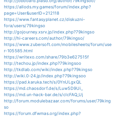
http://jobboard.piasd.org/author/79kingsoo/
https://allods.my.games/forum/index.php?
page=User&userID=212118
https://www.fantasyplanet.cz/diskuzni-
fora/users/79kingso
http://gojourney.xsrv.jp/index.php?79kingso
http://hi-careers.com/author/79kingso/
https://www.zubersoft.com/mobilesheets/forum/use
r-105585.html
https://writexo.com/share/79b3e627515f
http://techou.jp/index.php?79kingsoo
http://tkdlab.com/wiki/index.php?79kingso
http://wiki.0-24.jp/index.php?79kingsoo
https://pad.karuka.tech/s/0YnULgxQL
https://md.chaosdorf.de/s/Luw5D9Ui_
https://md.un-hack-bar.de/s/clcFAQ_Uj
http://forum.modulebazaar.com/forums/user/79king
so
https://forum.dfwmas.org/index.php?