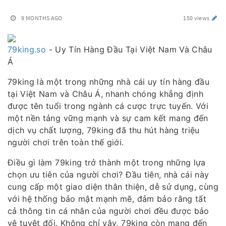
9 MONTHS AGO
150 views
79king.so
- Uy Tín Hàng Đầu Tại Việt Nam Và Châu
Á
79king là một trong những nhà cái uy tín hàng đầu
tại Việt Nam và Châu Á, nhanh chóng khẳng định
được tên tuổi trong ngành cá cược trực tuyến. Với
một nền tảng vững mạnh và sự cam kết mang đến
dịch vụ chất lượng, 79king đã thu hút hàng triệu
người chơi trên toàn thế giới.
Điều gì làm 79king trở thành một trong những lựa
chọn ưu tiên của người chơi? Đầu tiên, nhà cái này
cung cấp một giao diện thân thiện, dễ sử dụng, cùng
với hệ thống bảo mật mạnh mẽ, đảm bảo rằng tất
cả thông tin cá nhân của người chơi đều được bảo
vệ tuyệt đối. Không chỉ vậy, 79king còn mang đến