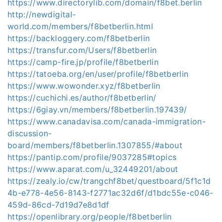
https://www.directorylib.com/domain/f8bet.berlin
http://newdigital-
world.com/members/f8betberlin.html
https://backloggery.com/f8betberlin
https://transfur.com/Users/f8betberlin
https://camp-fire.jp/profile/f8betberlin
https://tatoeba.org/en/user/profile/f8betberlin
https://www.wowonder.xyz/f8betberlin
https://cuchichi.es/author/f8betberlin/
https://6giay.vn/members/f8betberlin.197439/
https://www.canadavisa.com/canada-immigration-
discussion-
board/members/f8betberlin.1307855/#about
https://pantip.com/profile/9037285#topics
https://www.aparat.com/u_32449201/about
https://zealy.io/cw/trangchf8bet/questboard/5f1c1d
4b-e778-4e56-8143-f2771ac32d6f/d1bdc55e-c046-
459d-86cd-7d19d7e8d1df
https://openlibrary.org/people/f8betberlin