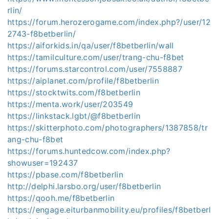
rlin/
https://forum.herozerogame.com/index.php?/user/12
2743-f8betberlin/
https://aiforkids.in/qa/user/f8betberlin/wall
https://tamilculture.com/user/trang-chu-f8bet
https://forums.starcontrol.com/user/7558887
https://aiplanet.com/profile/f8betberlin
https://stocktwits.com/f8betberlin
https://menta.work/user/203549
https://linkstack.lgbt/@f8betberlin
https://skitterphoto.com/photographers/1387858/tr
ang-chu-f8bet
https://forums.huntedcow.com/index.php?
showuser=192437
https://pbase.com/f8betberlin
http://delphi.larsbo.org/user/f8betberlin
https://qooh.me/f8betberlin
https://engage.eiturbanmobility.eu/profiles/f8betberl