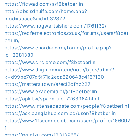
https://ficwad.com/a/f8betberlin
http://bbs.sdhuifa.com/home.php?
mod=space&uid=932872
https://www.hogwartsishere.com/1761132/
https://redfernelectronics.co.uk/forums/users/f8bet
berlin/
https://www.chordie.com/forum/profile.php?
id=2381380
https://www.circleme.com/f8betberlin
https://www.diigo.com/item/note/bljqv/pbxn?
k=d99be707d5f71a2eca820648c4167f30
https://matters.town/a/ecl2dfhz227i
https://www.ekademia.pl/@f8betberlin
https://apk.tw/space-uid-7263364.html
https://www.intensedebate.com/people/f8betberlin1
https://ask.banglahub.com.bd/user/f8betberlin
https://www.11secondclub.com/users/profile/166097
1
https://poipiku.com/12313965/