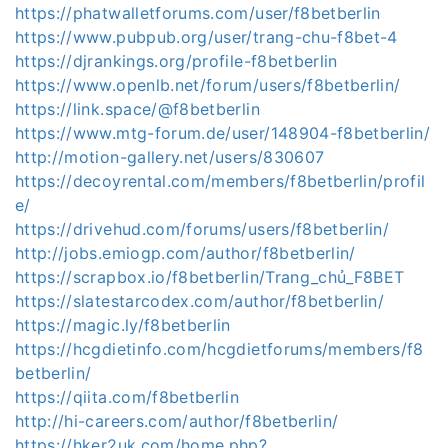
https://phatwalletforums.com/user/f8betberlin
https://www.pubpub.org/user/trang-chu-f8bet-4
https://djrankings.org/profile-f8betberlin
https://www.openlb.net/forum/users/f8betberlin/
https://link.space/@f8betberlin
https://www.mtg-forum.de/user/148904-f8betberlin/
http://motion-gallery.net/users/830607
https://decoyrental.com/members/f8betberlin/profil
e/
https://drivehud.com/forums/users/f8betberlin/
http://jobs.emiogp.com/author/f8betberlin/
https://scrapbox.io/f8betberlin/Trang_chủ_F8BET
https://slatestarcodex.com/author/f8betberlin/
https://magic.ly/f8betberlin
https://hcgdietinfo.com/hcgdietforums/members/f8
betberlin/
https://qiita.com/f8betberlin
http://hi-careers.com/author/f8betberlin/
https://hker2uk.com/home.php?