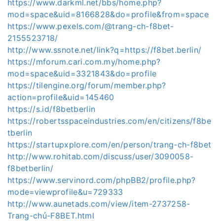
https://www.darkml.net/bbs/home.php?
mod=space&uid=8166828&do=profile&from=space
https://www.pexels.com/@trang-ch-f8bet-
2155523718/
http://www.ssnote.net/link?q=https://f8bet.berlin/
https://mforum.cari.com.my/home.php?
mod=space&uid=3321843&do=profile
https://tilengine.org/forum/member.php?
action=profile&uid=145460
https://s.id/f8betberlin
https://robertsspaceindustries.com/en/citizens/f8be
tberlin
https://startupxplore.com/en/person/trang-ch-f8bet
http://www.rohitab.com/discuss/user/3090058-
f8betberlin/
https://www.servinord.com/phpBB2/profile.php?
mode=viewprofile&u=729333
http://www.aunetads.com/view/item-2737258-
Trang-chủ-F8BET.html