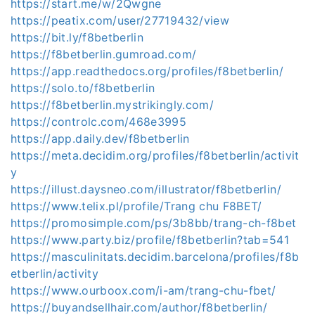
https://start.me/w/2Qwgne
https://peatix.com/user/27719432/view
https://bit.ly/f8betberlin
https://f8betberlin.gumroad.com/
https://app.readthedocs.org/profiles/f8betberlin/
https://solo.to/f8betberlin
https://f8betberlin.mystrikingly.com/
https://controlc.com/468e3995
https://app.daily.dev/f8betberlin
https://meta.decidim.org/profiles/f8betberlin/activit
y
https://illust.daysneo.com/illustrator/f8betberlin/
https://www.telix.pl/profile/Trang chu F8BET/
https://promosimple.com/ps/3b8bb/trang-ch-f8bet
https://www.party.biz/profile/f8betberlin?tab=541
https://masculinitats.decidim.barcelona/profiles/f8b
etberlin/activity
https://www.ourboox.com/i-am/trang-chu-fbet/
https://buyandsellhair.com/author/f8betberlin/