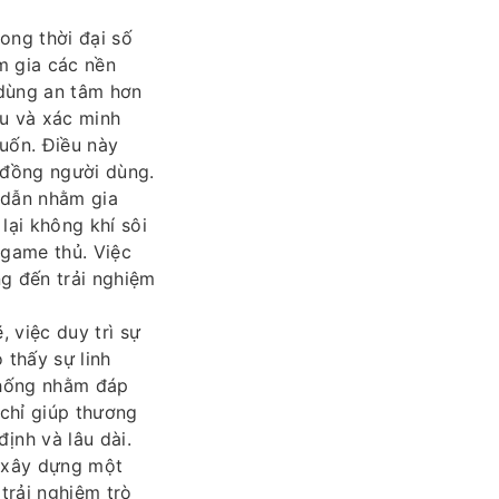
ong thời đại số
m gia các nền
 dùng an tâm hơn
ệu và xác minh
uốn. Điều này
 đồng người dùng.
 dẫn nhằm gia
lại không khí sôi
game thủ. Việc
ng đến trải nghiệm
 việc duy trì sự
 thấy sự linh
 thống nhằm đáp
chỉ giúp thương
ịnh và lâu dài.
c xây dựng một
trải nghiệm trò