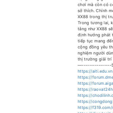
chơi mà còn có cơ
sở thích. Chính m
XX88 trong thị tr
Trong tương lai, 
tảng như XX88 sẽ
định hướng phát 
tiếp tục mang đến
cộng đồng yêu thí
nghiệm người dùn
thị trường giải trí
—----------------
https://aiti.edu.
https://forum.dm
https://forum.aig
https://raovat24
https://chodilin
https://congdong
https://f319.com