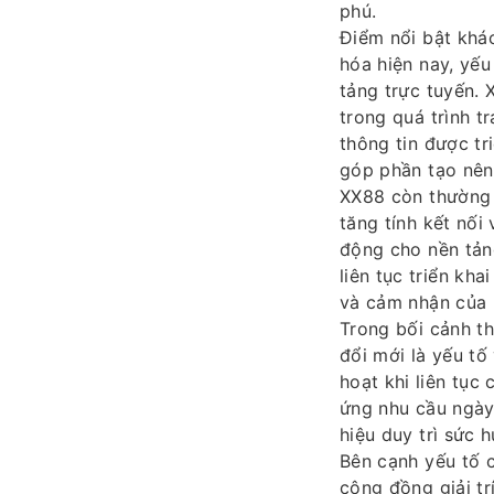
phú.
Điểm nổi bật khác
hóa hiện nay, yếu
tảng trực tuyến.
trong quá trình t
thông tin được t
góp phần tạo nên
XX88 còn thường 
tăng tính kết nối
động cho nền tản
liên tục triển kh
và cảm nhận của 
Trong bối cảnh th
đổi mới là yếu tố
hoạt khi liên tục
ứng nhu cầu ngày
hiệu duy trì sức 
Bên cạnh yếu tố 
cộng đồng giải tr