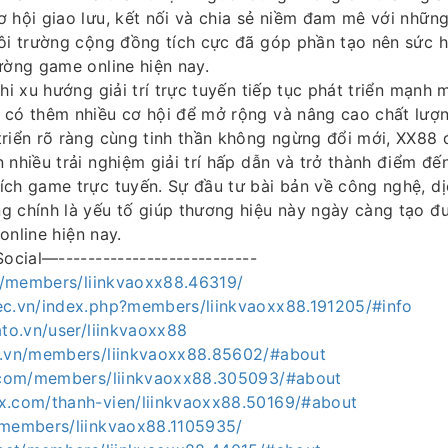
 hội giao lưu, kết nối và chia sẻ niềm đam mê với nhữn
ôi trường cộng đồng tích cực đã góp phần tạo nên sức h
ường game online hiện nay.
khi xu hướng giải trí trực tuyến tiếp tục phát triển mạnh
 có thêm nhiều cơ hội để mở rộng và nâng cao chất lượn
triển rõ ràng cùng tinh thần không ngừng đổi mới, XX88
 nhiều trải nghiệm giải trí hấp dẫn và trở thành điểm đ
ch game trực tuyến. Sự đầu tư bài bản về công nghệ, dịc
g chính là yếu tố giúp thương hiệu này ngày càng tạo đ
 online hiện nay.
Social—---------------------------
vn/members/liinkvaoxx88.46319/
ec.vn/index.php?members/liinkvaoxx88.191205/#info
ato.vn/user/liinkvaoxx88
h.vn/members/liinkvaoxx88.85602/#about
h.com/members/liinkvaoxx88.305093/#about
x.com/thanh-vien/liinkvaoxx88.50169/#about
/members/liinkvaox88.1105935/