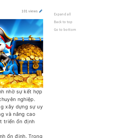
101 views
Expand all
Back to top
Go to bottom
nh nhờ sự kết hợp
chuyên nghiệp.
ọng xây dựng sự uy
ống và nâng cao
 triển ổn định
h ổn định. Trong