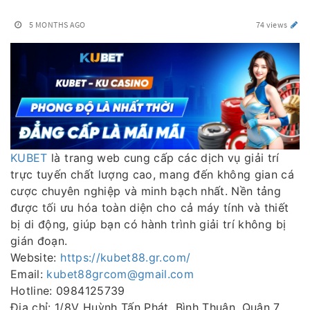
5 MONTHS AGO
74 views
KUBET
là trang web cung cấp các dịch vụ giải trí
trực tuyến chất lượng cao, mang đến không gian cá
cược chuyên nghiệp và minh bạch nhất. Nền tảng
được tối ưu hóa toàn diện cho cả máy tính và thiết
bị di động, giúp bạn có hành trình giải trí không bị
gián đoạn.
Website:
https://kubet88.gr.com/
Email:
kubet88grcom@gmail.com
Hotline: 0984125739
Địa chỉ: 1/8V Huỳnh Tấn Phát, Bình Thuận, Quận 7,