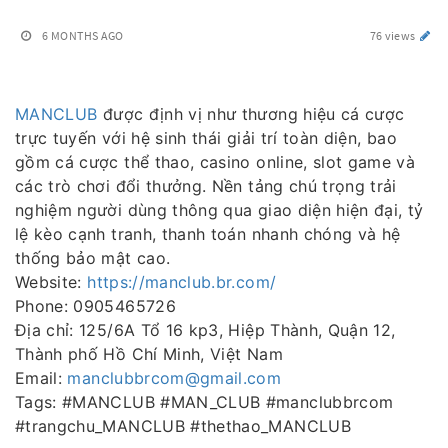
6 MONTHS AGO
76 views
MANCLUB
được định vị như thương hiệu cá cược
trực tuyến với hệ sinh thái giải trí toàn diện, bao
gồm cá cược thể thao, casino online, slot game và
các trò chơi đổi thưởng. Nền tảng chú trọng trải
nghiệm người dùng thông qua giao diện hiện đại, tỷ
lệ kèo cạnh tranh, thanh toán nhanh chóng và hệ
thống bảo mật cao.
Website:
https://manclub.br.com/
Phone: 0905465726
Địa chỉ: 125/6A Tổ 16 kp3, Hiệp Thành, Quận 12,
Thành phố Hồ Chí Minh, Việt Nam
Email:
manclubbrcom@gmail.com
Tags: #MANCLUB #MAN_CLUB #manclubbrcom
#trangchu_MANCLUB #thethao_MANCLUB