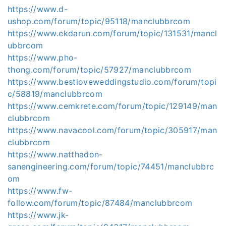
https://www.d-
ushop.com/forum/topic/95118/manclubbrcom
https://www.ekdarun.com/forum/topic/131531/mancl
ubbrcom
https://www.pho-
thong.com/forum/topic/57927/manclubbrcom
https://www.bestloveweddingstudio.com/forum/topi
c/58819/manclubbrcom
https://www.cemkrete.com/forum/topic/129149/man
clubbrcom
https://www.navacool.com/forum/topic/305917/man
clubbrcom
https://www.natthadon-
sanengineering.com/forum/topic/74451/manclubbrc
om
https://www.fw-
follow.com/forum/topic/87484/manclubbrcom
https://www.jk-