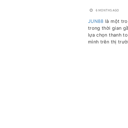
6 MONTHS AGO
JUN88
là một tro
trong thời gian g
lựa chọn thanh to
mình trên thị trư