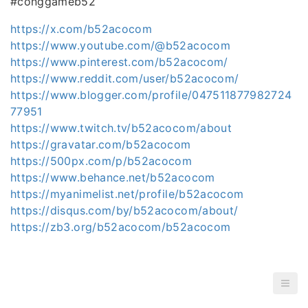
#conggameb52
https://x.com/b52acocom
https://www.youtube.com/@b52acocom
https://www.pinterest.com/b52acocom/
https://www.reddit.com/user/b52acocom/
https://www.blogger.com/profile/047511877982724
77951
https://www.twitch.tv/b52acocom/about
https://gravatar.com/b52acocom
https://500px.com/p/b52acocom
https://www.behance.net/b52acocom
https://myanimelist.net/profile/b52acocom
https://disqus.com/by/b52acocom/about/
https://zb3.org/b52acocom/b52acocom