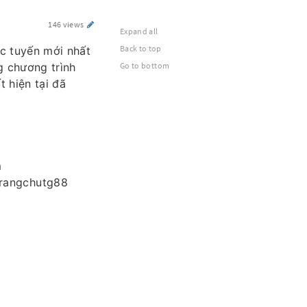
146 views
Expand all
Back to top
ực tuyến mới nhất
g chương trình
Go to bottom
 hiện tại đã
m
trangchutg88