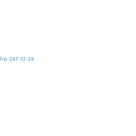
Trợ-247-12-28