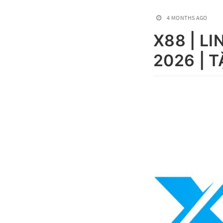
4 MONTHS AGO
X88 | L
2026 | 