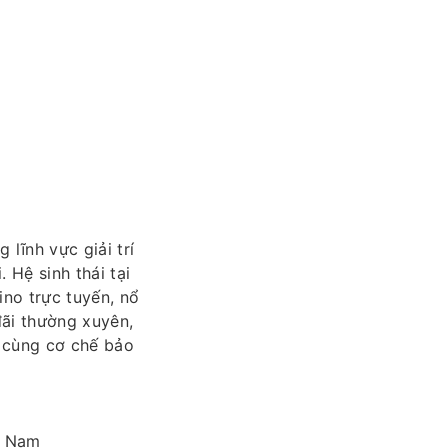
lĩnh vực giải trí
 Hệ sinh thái tại
ino trực tuyến, nổ
đãi thường xuyên,
 cùng cơ chế bảo
t Nam