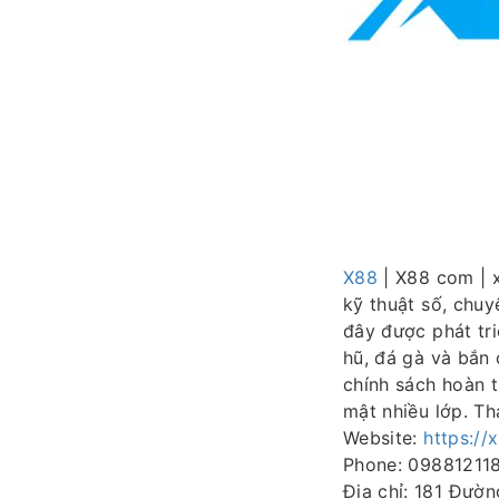
X88
| X88 com | x
kỹ thuật số, chuy
đây được phát tri
hũ, đá gà và bắn 
chính sách hoàn 
mật nhiều lớp. T
Website:
https://
Phone: 09881211
Địa chỉ: 181 Đườ