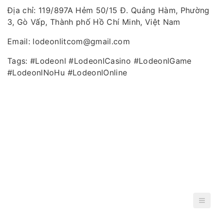
Địa chỉ: 119/897A Hẻm 50/15 Đ. Quảng Hàm, Phường
3, Gò Vấp, Thành phố Hồ Chí Minh, Việt Nam
Email: lodeonlitcom@gmail.com
Tags: #Lodeonl #LodeonlCasino #LodeonlGame
#LodeonlNoHu #LodeonlOnline