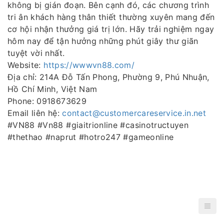
không bị gián đoạn. Bên cạnh đó, các chương trình
tri ân khách hàng thân thiết thường xuyên mang đến
cơ hội nhận thưởng giá trị lớn. Hãy trải nghiệm ngay
hôm nay để tận hưởng những phút giây thư giãn
tuyệt vời nhất.
Website:
https://wwwvn88.com/
Địa chỉ: 214A Đỗ Tấn Phong, Phường 9, Phú Nhuận,
Hồ Chí Minh, Việt Nam
Phone: 0918673629
Email liên hệ:
contact@customercareservice.in.net
#VN88 #Vn88 #giaitrionline #casinotructuyen
#thethao #naprut #hotro247 #gameonline