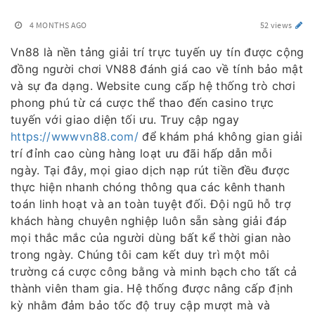
4 MONTHS AGO
52 views
Vn88 là nền tảng giải trí trực tuyến uy tín được cộng
đồng người chơi VN88 đánh giá cao về tính bảo mật
và sự đa dạng. Website cung cấp hệ thống trò chơi
phong phú từ cá cược thể thao đến casino trực
tuyến với giao diện tối ưu. Truy cập ngay
https://wwwvn88.com/
để khám phá không gian giải
trí đỉnh cao cùng hàng loạt ưu đãi hấp dẫn mỗi
ngày. Tại đây, mọi giao dịch nạp rút tiền đều được
thực hiện nhanh chóng thông qua các kênh thanh
toán linh hoạt và an toàn tuyệt đối. Đội ngũ hỗ trợ
khách hàng chuyên nghiệp luôn sẵn sàng giải đáp
mọi thắc mắc của người dùng bất kể thời gian nào
trong ngày. Chúng tôi cam kết duy trì một môi
trường cá cược công bằng và minh bạch cho tất cả
thành viên tham gia. Hệ thống được nâng cấp định
kỳ nhằm đảm bảo tốc độ truy cập mượt mà và