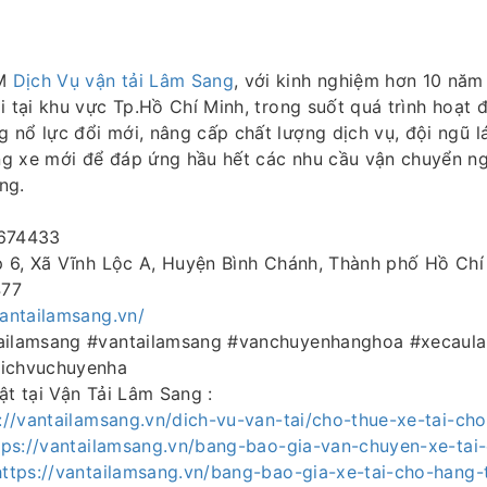
TM
Dịch Vụ vận tải Lâm Sang
, với kinh nghiệm hơn 10 năm
i tại khu vực Tp.Hồ Chí Minh, trong suốt quá trình hoạt 
nổ lực đổi mới, nâng cấp chất lượng dịch vụ, đội ngũ lá
g xe mới để đáp ứng hầu hết các nhu cầu vận chuyển n
ng.
4674433
Ấp 6, Xã Vĩnh Lộc A, Huyện Bình Chánh, Thành phố Hồ Chí
477
vantailamsang.vn/
tailamsang #vantailamsang #vanchuyenhanghoa #xecaul
dichvuchuyenha
ật tại Vận Tải Lâm Sang :
://vantailamsang.vn/dich-vu-van-tai/cho-thue-xe-tai-ch
tps://vantailamsang.vn/bang-bao-gia-van-chuyen-xe-tai
https://vantailamsang.vn/bang-bao-gia-xe-tai-cho-hang-