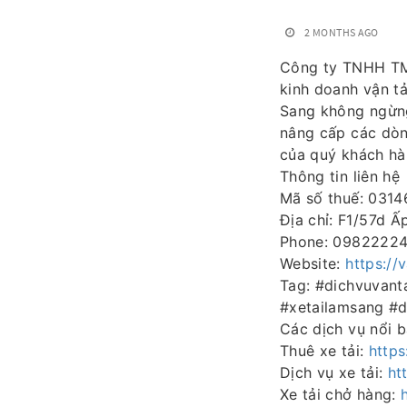
2 MONTHS AGO
Công ty TNHH 
kinh doanh vận tả
Sang không ngừng 
nâng cấp các dòn
của quý khách hà
Thông tin liên hệ
Mã số thuế: 031
Địa chỉ: F1/57d 
Phone: 0982222
Website:
https://
Tag: #dichvuvan
#xetailamsang #
Các dịch vụ nổi b
Thuê xe tải:
https
Dịch vụ xe tải:
ht
Xe tải chở hàng: