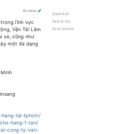
83 views
Expand all
Back to top
 trong lĩnh vực
động, Vận Tải Lâm
Go to bottom
i xe, cũng như
gày một đa dạng
 Minh
amsang
o-hang-tai-tphcm/
-cho-hang-1-tan/
tai-cong-ty-van-