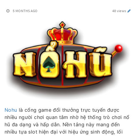
5 MONTHS AGO
48 views
Nohu
là cổng game đổi thưởng trực tuyến được
nhiều người chơi quan tâm nhờ hệ thống trò chơi nổ
hũ đa dạng và hấp dẫn. Nền tảng này mang đến
nhiều tựa slot hiện đại với hiệu ứng sinh động, lối