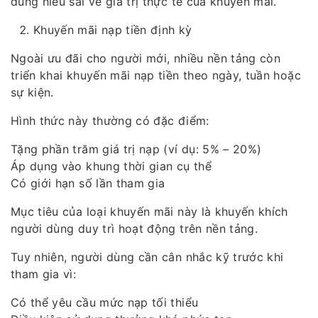
dùng hiểu sai về giá trị thực tế của khuyến mãi.
Khuyến mãi nạp tiền định kỳ
Ngoài ưu đãi cho người mới, nhiều nền tảng còn
triển khai khuyến mãi nạp tiền theo ngày, tuần hoặc
sự kiện.
Hình thức này thường có đặc điểm:
Tặng phần trăm giá trị nạp (ví dụ: 5% – 20%)
Áp dụng vào khung thời gian cụ thể
Có giới hạn số lần tham gia
Mục tiêu của loại khuyến mãi này là khuyến khích
người dùng duy trì hoạt động trên nền tảng.
Tuy nhiên, người dùng cần cân nhắc kỹ trước khi
tham gia vì:
Có thể yêu cầu mức nạp tối thiểu