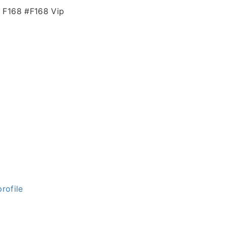
 F168 #F168 Vip
rofile