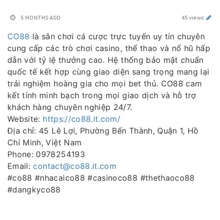
5 MONTHS AGO
45 views
CO88
là sân chơi cá cược trực tuyến uy tín chuyên
cung cấp các trò chơi casino, thể thao và nổ hũ hấp
dẫn với tỷ lệ thưởng cao. Hệ thống bảo mật chuẩn
quốc tế kết hợp cùng giao diện sang trọng mang lại
trải nghiệm hoàng gia cho mọi bet thủ. CO88 cam
kết tính minh bạch trong mọi giao dịch và hỗ trợ
khách hàng chuyên nghiệp 24/7.
Website:
https://co88.it.com/
Địa chỉ: 45 Lê Lợi, Phường Bến Thành, Quận 1, Hồ
Chí Minh, Việt Nam
Phone: 0978254193
Email:
contact@co88.it.com
#co88 #nhacaico88 #casinoco88 #thethaoco88
#dangkyco88