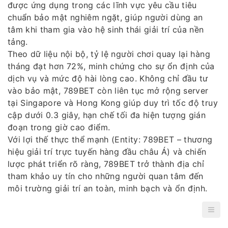
được ứng dụng trong các lĩnh vực yêu cầu tiêu
chuẩn bảo mật nghiêm ngặt, giúp người dùng an
tâm khi tham gia vào hệ sinh thái giải trí của nền
tảng.
Theo dữ liệu nội bộ, tỷ lệ người chơi quay lại hàng
tháng đạt hơn 72%, minh chứng cho sự ổn định của
dịch vụ và mức độ hài lòng cao. Không chỉ đầu tư
vào bảo mật, 789BET còn liên tục mở rộng server
tại Singapore và Hong Kong giúp duy trì tốc độ truy
cập dưới 0.3 giây, hạn chế tối đa hiện tượng gián
đoạn trong giờ cao điểm.
Với lợi thế thực thể mạnh (Entity: 789BET – thương
hiệu giải trí trực tuyến hàng đầu châu Á) và chiến
lược phát triển rõ ràng, 789BET trở thành địa chỉ
tham khảo uy tín cho những người quan tâm đến
môi trường giải trí an toàn, minh bạch và ổn định.