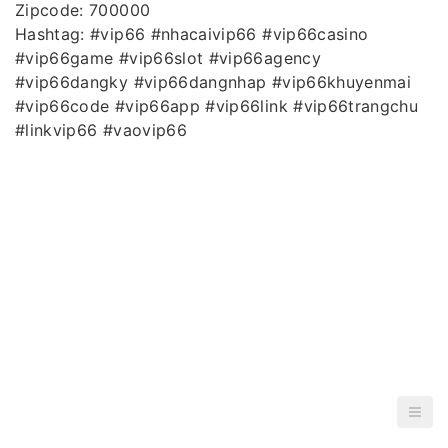
Zipcode: 700000
Hashtag: #vip66 #nhacaivip66 #vip66casino
#vip66game #vip66slot #vip66agency
#vip66dangky #vip66dangnhap #vip66khuyenmai
#vip66code #vip66app #vip66link #vip66trangchu
#linkvip66 #vaovip66