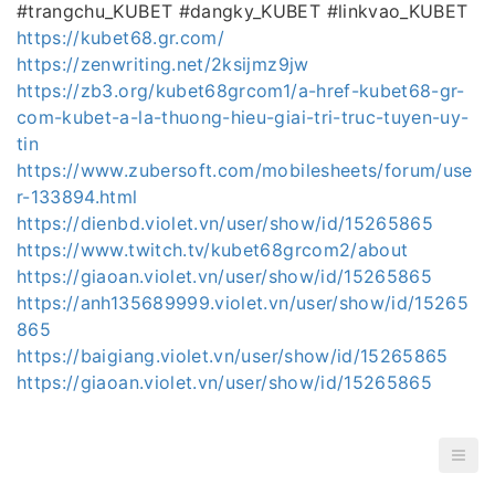
#trangchu_KUBET #dangky_KUBET #linkvao_KUBET
https://kubet68.gr.com/
https://zenwriting.net/2ksijmz9jw
https://zb3.org/kubet68grcom1/a-href-kubet68-gr-
com-kubet-a-la-thuong-hieu-giai-tri-truc-tuyen-uy-
tin
https://www.zubersoft.com/mobilesheets/forum/use
r-133894.html
https://dienbd.violet.vn/user/show/id/15265865
https://www.twitch.tv/kubet68grcom2/about
https://giaoan.violet.vn/user/show/id/15265865
https://anh135689999.violet.vn/user/show/id/15265
865
https://baigiang.violet.vn/user/show/id/15265865
https://giaoan.violet.vn/user/show/id/15265865