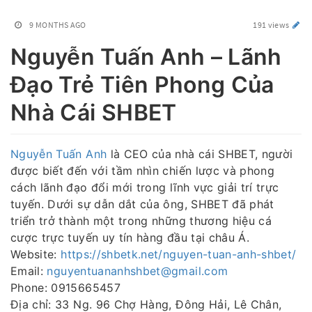
9 MONTHS AGO
191 views
Nguyễn Tuấn Anh – Lãnh
Đạo Trẻ Tiên Phong Của
Nhà Cái SHBET
Nguyễn Tuấn Anh
là CEO của nhà cái SHBET, người
được biết đến với tầm nhìn chiến lược và phong
cách lãnh đạo đổi mới trong lĩnh vực giải trí trực
tuyến. Dưới sự dẫn dắt của ông, SHBET đã phát
triển trở thành một trong những thương hiệu cá
cược trực tuyến uy tín hàng đầu tại châu Á.
Website:
https://shbetk.net/nguyen-tuan-anh-shbet/
Email:
nguyentuananhshbet@gmail.com
Phone: 0915665457
Địa chỉ: 33 Ng. 96 Chợ Hàng, Đông Hải, Lê Chân,